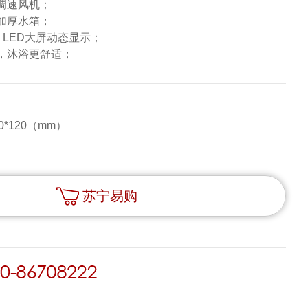
调速风机；
加厚水箱；
，LED大屏动态显示；
，沐浴更舒适；
0*120（mm）
苏宁易购