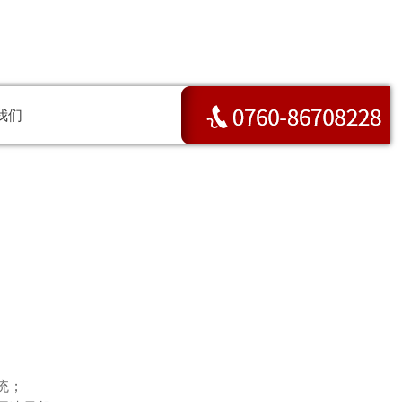
我们
统；