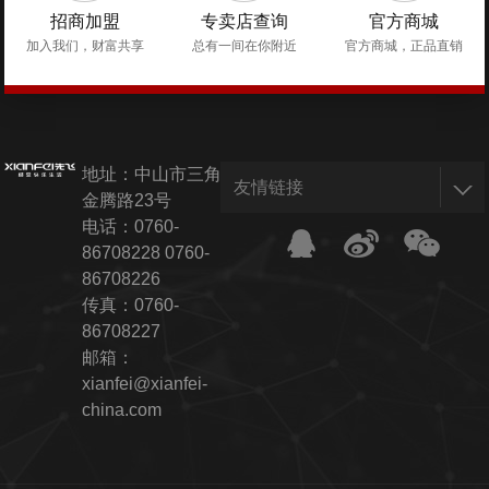
招商加盟
专卖店查询
官方商城
加入我们，财富共享
总有一间在你附近
官方商城，正品直销
地址：中山市三角镇
友情链接
金腾路23号
电话：
0760-
86708228
0760-
86708226
传真：0760-
86708227
邮箱：
xianfei@xianfei-
china.com