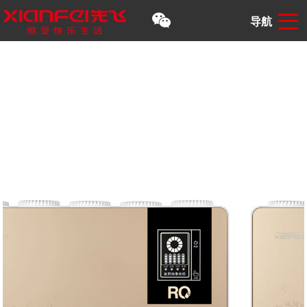
导航
首页
>
产品中心
> 净水器 > 反渗透RO机