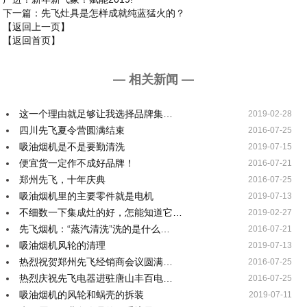
下一篇
：先飞灶具是怎样成就纯蓝猛火的？
【返回上一页】
【返回首页】
— 相关新闻 —
这一个理由就足够让我选择品牌集…
2019-02-28
四川先飞夏令营圆满结束
2016-07-25
吸油烟机是不是要勤清洗
2019-07-15
便宜货一定作不成好品牌！
2016-07-21
郑州先飞，十年庆典
2016-07-25
吸油烟机里的主要零件就是电机
2019-07-13
不细数一下集成灶的好，怎能知道它…
2019-02-27
先飞烟机：“蒸汽清洗”洗的是什么…
2016-07-21
吸油烟机风轮的清理
2019-07-13
热烈祝贺郑州先飞经销商会议圆满…
2016-07-25
热烈庆祝先飞电器进驻唐山丰百电…
2016-07-25
吸油烟机的风轮和蜗壳的拆装
2019-07-11