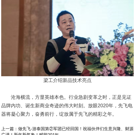
梁工介绍新品技术亮点
沧海横流，方显英雄本色。行业急剧变革之时，正是见证
品牌内功、诞生新商业奇迹的伟大时刻。放眼2020年，先飞电
器将凝心聚力，奋勇前行，绽放属于先飞的精彩之年。
上一篇
：做先飞-游泰国第②军团已经回国！祝福伙伴们生意兴隆、财源
广进！新年新气象！赋能2019!